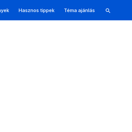
Search
nyek
Hasznos tippek
Téma ajánlás