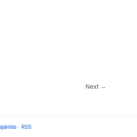
Next
→
jánlás
·
RSS