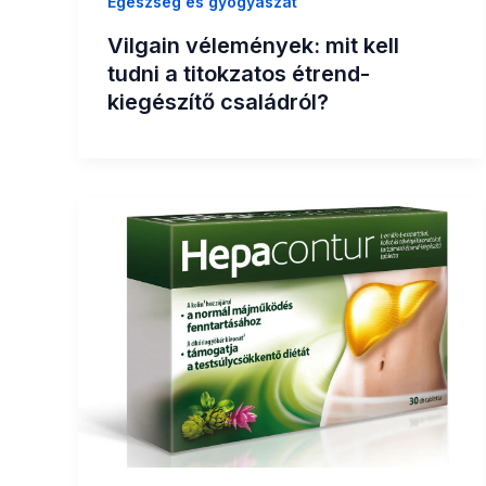
Egészség és gyógyászat
Vilgain vélemények: mit kell
tudni a titokzatos étrend-
kiegészítő családról?