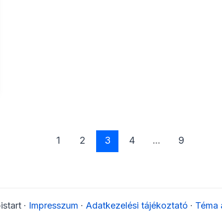
1
2
3
4
…
9
start ·
Impresszum
·
Adatkezelési tájékoztató
·
Téma a