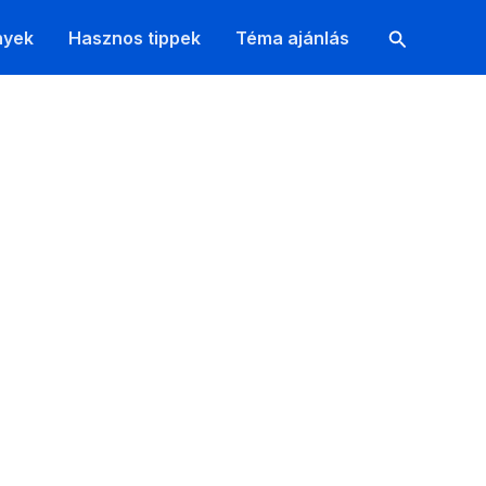
Search
nyek
Hasznos tippek
Téma ajánlás