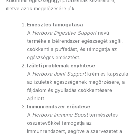
különféle egészségügyi problémák kezelésére,
illetve azok megelőzésére jók:
Emésztés támogatása
A
Herboxa Digestive Support
nevű
terméke a bélrendszer egészségét segíti,
csökkenti a puffadást, és támogatja az
egészséges emésztést.
Ízületi problémák enyhítése
A
Herboxa Joint Support
krém és kapszula
az ízületek egészségének megőrzésére, a
fájdalom és gyulladás csökkentésére
ajánlott.
Immunrendszer erősítése
A
Herboxa Immune Boost
természetes
összetevőkkel támogatja az
immunrendszert, segítve a szervezetet a