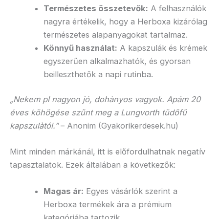
Természetes összetevők:
A felhasználók
nagyra értékelik, hogy a Herboxa kizárólag
természetes alapanyagokat tartalmaz.
Könnyű használat:
A kapszulák és krémek
egyszerűen alkalmazhatók, és gyorsan
beilleszthetők a napi rutinba.
„Nekem pl nagyon jó, dohànyos vagyok. Apám 20
éves köhögése szűnt meg a Lungvorth tüdőfű
kapszulàtól.”
– Anonim (Gyakorikerdesek.hu)
Mint minden márkánál, itt is előfordulhatnak negatív
tapasztalatok. Ezek általában a következők:
Magas ár:
Egyes vásárlók szerint a
Herboxa termékek ára a prémium
kategóriába tartozik.