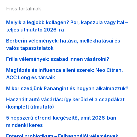
Friss tartalmak
Melyik a legjobb kollagén? Por, kapszula vagy ital –
teljes útmutató 2026-ra
Berberin vélemények: hatása, mellékhatásai és
valós tapasztalatok
Frilla vélemények: szabad innen vásárolni?
Megfázás és influenza elleni szerek: Neo Citran,
ACC Long és társaik
Mikor szedjünk Panangint és hogyan alkalmazzuk?
Használt autó vásárlás: így kerüld el a csapdákat
(komplett útmutató)
5 népszerű étrend-kiegészítő, amit 2026-ban
mindenki keres
Enterol probiotikum – Felhasználói vélemények,