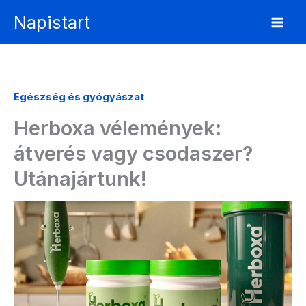
Skip
Napistart
to
content
Egészség és gyógyászat
Herboxa vélemények:
átverés vagy csodaszer?
Utánajártunk!