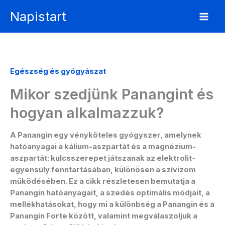
Skip
Napistart
to
content
Egészség és gyógyászat
Mikor szedjünk Panangint és
hogyan alkalmazzuk?
A Panangin egy vényköteles gyógyszer, amelynek
hatóanyagai a kálium-aszpartát és a magnézium-
aszpartát: kulcsszerepet játszanak az elektrolit-
egyensúly fenntartásában, különösen a szívizom
működésében. Ez a cikk részletesen bemutatja a
Panangin hatóanyagait, a szedés optimális módjait, a
mellékhatásokat, hogy mi a különbség a Panangin és a
Panangin Forte között, valamint megválaszoljuk a