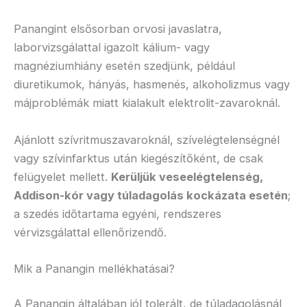
Panangint elsősorban orvosi javaslatra,
laborvizsgálattal igazolt kálium- vagy
magnéziumhiány esetén szedjünk, például
diuretikumok, hányás, hasmenés, alkoholizmus vagy
májproblémák miatt kialakult elektrolit-zavaroknál.
Ajánlott szívritmuszavaroknál, szívelégtelenségnél
vagy szívinfarktus után kiegészítőként, de csak
felügyelet mellett.
Kerüljük veseelégtelenség,
Addison-kór vagy túladagolás kockázata esetén
;
a szedés időtartama egyéni, rendszeres
vérvizsgálattal ellenőrizendő.
Mik a Panangin mellékhatásai?
A Panangin általában jól tolerált, de túladagolásnál