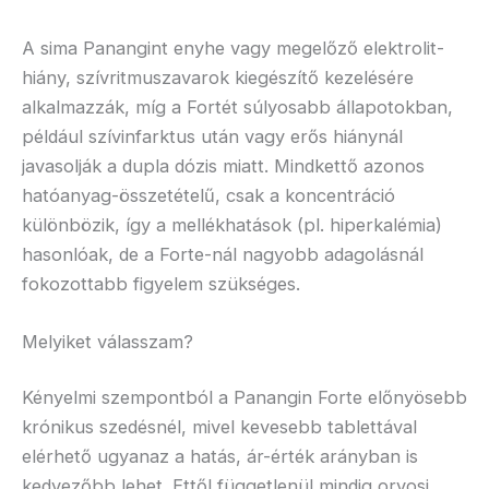
A sima Panangint enyhe vagy megelőző elektrolit-
hiány, szívritmuszavarok kiegészítő kezelésére
alkalmazzák, míg a Fortét súlyosabb állapotokban,
például szívinfarktus után vagy erős hiánynál
javasolják a dupla dózis miatt. Mindkettő azonos
hatóanyag-összetételű, csak a koncentráció
különbözik, így a mellékhatások (pl. hiperkalémia)
hasonlóak, de a Forte-nál nagyobb adagolásnál
fokozottabb figyelem szükséges.
Melyiket válasszam?
Kényelmi szempontból a Panangin Forte előnyösebb
krónikus szedésnél, mivel kevesebb tablettával
elérhető ugyanaz a hatás, ár-érték arányban is
kedvezőbb lehet. Ettől függetlenül mindig orvosi