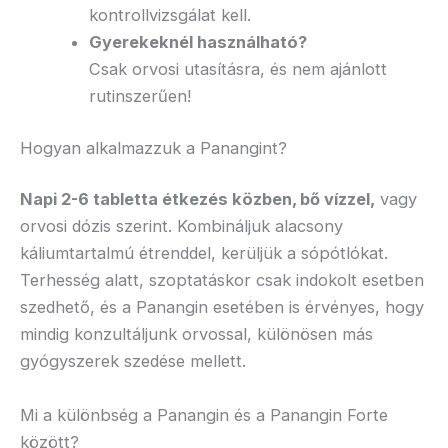
kontrollvizsgálat kell.​
Gyerekeknél használható?
Csak orvosi utasításra, és nem ajánlott
rutinszerűen!
Hogyan alkalmazzuk a Panangint?
Napi 2-6 tabletta étkezés közben, bő vízzel,
vagy
orvosi dózis szerint. Kombináljuk alacsony
káliumtartalmú étrenddel, kerüljük a sópótlókat.
Terhesség alatt, szoptatáskor csak indokolt esetben
szedhető, és a Panangin esetében is érvényes, hogy
mindig konzultáljunk orvossal, különösen más
gyógyszerek szedése mellett.
Mi a különbség a Panangin és a Panangin Forte
között?