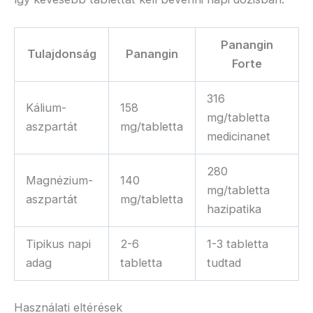
Panangin
Tulajdonság
Panangin
Forte
316
Kálium-
158
mg/tabletta
aszpartát
mg/tabletta
medicinanet
280
Magnézium-
140
mg/tabletta
aszpartát
mg/tabletta
hazipatika
Tipikus napi
2-6
1-3 tabletta
adag
tabletta
tudtad​
Használati eltérések