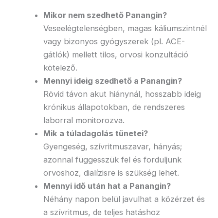
Mikor nem szedhető Panangin?
Veseelégtelenségben, magas káliumszintnél
vagy bizonyos gyógyszerek (pl. ACE-
gátlók) mellett tilos, orvosi konzultáció
kötelező.​
Mennyi ideig szedhető a Panangin?
Rövid távon akut hiánynál, hosszabb ideig
krónikus állapotokban, de rendszeres
laborral monitorozva.​
Mik a túladagolás tünetei?
Gyengeség, szívritmuszavar, hányás;
azonnal függesszük fel és forduljunk
orvoshoz, dialízisre is szükség lehet.
Mennyi idő után hat a Panangin?
Néhány napon belül javulhat a közérzet és
a szívritmus, de teljes hatáshoz