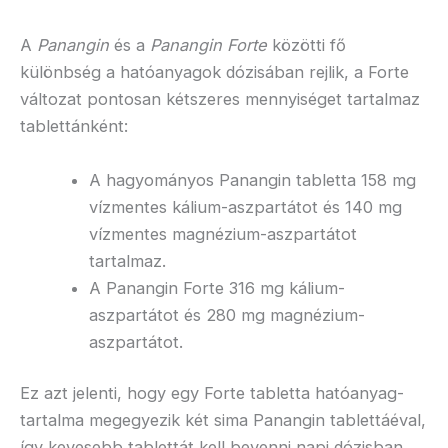
A
Panangin
és a
Panangin Forte
közötti fő
különbség a hatóanyagok dózisában rejlik, a Forte
változat pontosan kétszeres mennyiséget tartalmaz
tablettánként:
A hagyományos Panangin tabletta 158 mg
vízmentes kálium-aszpartátot és 140 mg
vízmentes magnézium-aszpartátot
tartalmaz.
A Panangin Forte 316 mg kálium-
aszpartátot és 280 mg magnézium-
aszpartátot.
Ez azt jelenti, hogy egy Forte tabletta hatóanyag-
tartalma megegyezik két sima Panangin tablettáéval,
így kevesebb tablettát kell bevenni napi dózisban.