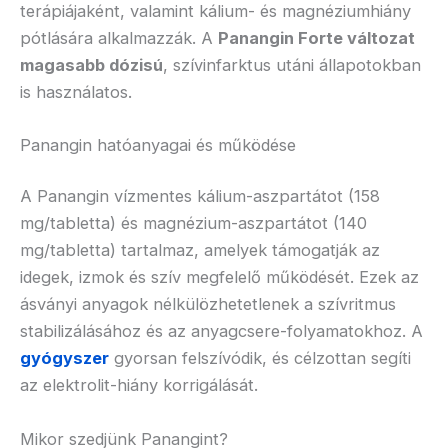
terápiájaként, valamint kálium- és magnéziumhiány
pótlására alkalmazzák. A
Panangin Forte változat
magasabb dózisú
, szívinfarktus utáni állapotokban
is használatos.
Panangin hatóanyagai és működése
A Panangin vízmentes kálium-aszpartátot (158
mg/tabletta) és magnézium-aszpartátot (140
mg/tabletta) tartalmaz, amelyek támogatják az
idegek, izmok és szív megfelelő működését. Ezek az
ásványi anyagok nélkülözhetetlenek a szívritmus
stabilizálásához és az anyagcsere-folyamatokhoz. A
gyógyszer
gyorsan felszívódik, és célzottan segíti
az elektrolit-hiány korrigálását.
Mikor szedjünk Panangint?