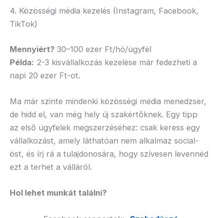
4. Közösségi média kezelés (Instagram, Facebook,
TikTok)
Mennyiért?
30–100 ezer Ft/hó/ügyfél
Példa:
2-3 kisvállalkozás kezelése már fedezheti a
napi 20 ezer Ft-ot.
Ma már szinte mindenki közösségi média menedzser,
de hidd el, van még hely új szakértőknek. Egy tipp
az első ügyfelek megszerzéséhez: csak keress egy
vállalkozást, amely láthatóan nem alkalmaz social-
öst, és írj rá a tulajdonosára, hogy szívesen levennéd
ezt a terhet a válláról.
Hol lehet munkát találni?