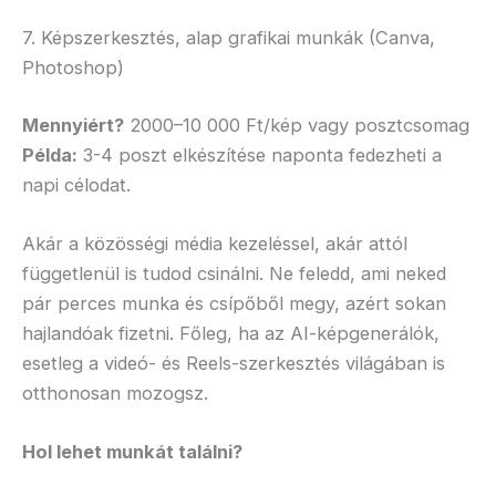
7. Képszerkesztés, alap grafikai munkák (Canva,
Photoshop)
Mennyiért?
2000–10 000 Ft/kép vagy posztcsomag
Példa:
3-4 poszt elkészítése naponta fedezheti a
napi célodat.
Akár a közösségi média kezeléssel, akár attól
függetlenül is tudod csinálni. Ne feledd, ami neked
pár perces munka és csípőből megy, azért sokan
hajlandóak fizetni. Főleg, ha az AI-képgenerálók,
esetleg a videó- és Reels-szerkesztés világában is
otthonosan mozogsz.
Hol lehet munkát találni?