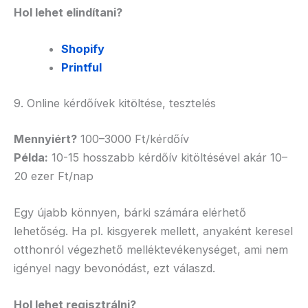
Hol lehet elindítani?
Shopify
Printful
9. Online kérdőívek kitöltése, tesztelés
Mennyiért?
100–3000 Ft/kérdőív
Példa:
10-15 hosszabb kérdőív kitöltésével akár 10–
20 ezer Ft/nap
Egy újabb könnyen, bárki számára elérhető
lehetőség. Ha pl. kisgyerek mellett, anyaként keresel
otthonról végezhető melléktevékenységet, ami nem
igényel nagy bevonódást, ezt válaszd.
Hol lehet regisztrálni?