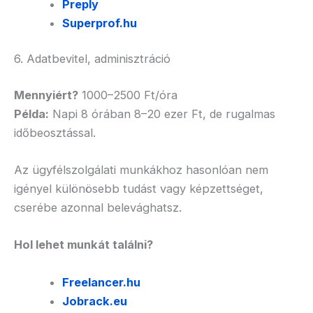
Preply
Superprof.hu
6. Adatbevitel, adminisztráció
Mennyiért?
1000–2500 Ft/óra
Példa:
Napi 8 órában 8–20 ezer Ft, de rugalmas
időbeosztással.
Az ügyfélszolgálati munkákhoz hasonlóan nem
igényel különösebb tudást vagy képzettséget,
cserébe azonnal belevághatsz.
Hol lehet munkát találni?
Freelancer.hu
Jobrack.eu