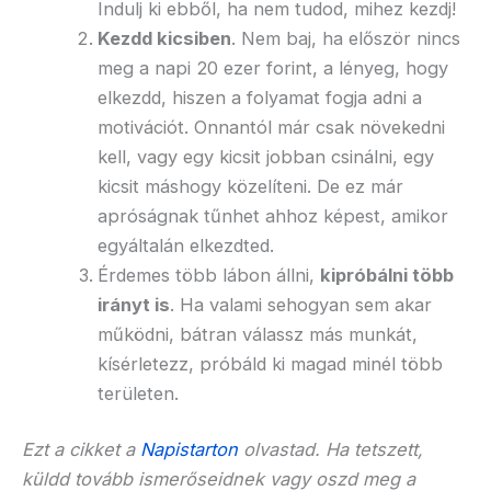
Indulj ki ebből, ha nem tudod, mihez kezdj!
Kezdd kicsiben
. Nem baj, ha először nincs
meg a napi 20 ezer forint, a lényeg, hogy
elkezdd, hiszen a folyamat fogja adni a
motivációt. Onnantól már csak növekedni
kell, vagy egy kicsit jobban csinálni, egy
kicsit máshogy közelíteni. De ez már
apróságnak tűnhet ahhoz képest, amikor
egyáltalán elkezdted.
Érdemes több lábon állni,
kipróbálni több
irányt is
. Ha valami sehogyan sem akar
működni, bátran válassz más munkát,
kísérletezz, próbáld ki magad minél több
területen.
Ezt a cikket a
Napistarton
olvastad. Ha tetszett,
küldd tovább ismerőseidnek vagy oszd meg a