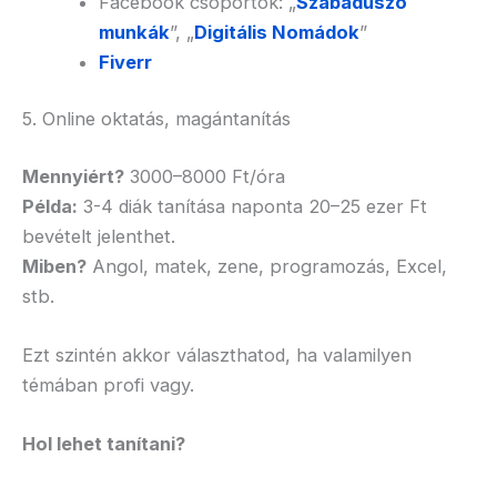
Facebook csoportok: „
Szabadúszó
munkák
”, „
Digitális Nomádok
”
Fiverr
5. Online oktatás, magántanítás
Mennyiért?
3000–8000 Ft/óra
Példa:
3-4 diák tanítása naponta 20–25 ezer Ft
bevételt jelenthet.
Miben?
Angol, matek, zene, programozás, Excel,
stb.
Ezt szintén akkor választhatod, ha valamilyen
témában profi vagy.
Hol lehet tanítani?