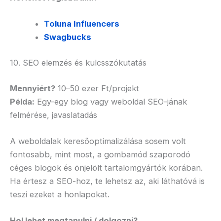
Toluna Influencers
Swagbucks
10. SEO elemzés és kulcsszókutatás
Mennyiért?
10–50 ezer Ft/projekt
Példa:
Egy-egy blog vagy weboldal SEO-jának
felmérése, javaslatadás
A weboldalak keresőoptimalizálása sosem volt
fontosabb, mint most, a gombamód szaporodó
céges blogok és önjelölt tartalomgyártók korában.
Ha értesz a SEO-hoz, te lehetsz az, aki láthatóvá is
teszi ezeket a honlapokat.
Hol lehet megtanulni / dolgozni?