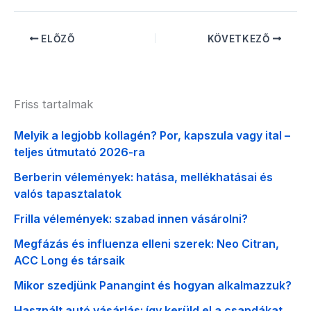
ELŐZŐ
KÖVETKEZŐ
Friss tartalmak
Melyik a legjobb kollagén? Por, kapszula vagy ital –
teljes útmutató 2026-ra
Berberin vélemények: hatása, mellékhatásai és
valós tapasztalatok
Frilla vélemények: szabad innen vásárolni?
Megfázás és influenza elleni szerek: Neo Citran,
ACC Long és társaik
Mikor szedjünk Panangint és hogyan alkalmazzuk?
Használt autó vásárlás: így kerüld el a csapdákat