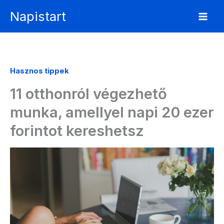
Skip
Napistart
to
content
Hasznos tippek
11 otthonról végezhető
munka, amellyel napi 20 ezer
forintot kereshetsz