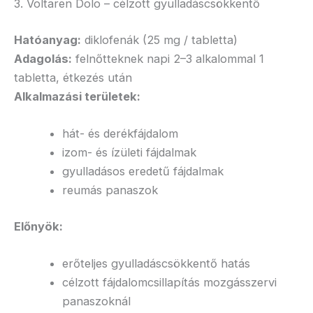
3. Voltaren Dolo – célzott gyulladáscsökkentő
Hatóanyag:
diklofenák (25 mg / tabletta)
Adagolás:
felnőtteknek napi 2–3 alkalommal 1
tabletta, étkezés után
Alkalmazási területek:
hát- és derékfájdalom
izom- és ízületi fájdalmak
gyulladásos eredetű fájdalmak
reumás panaszok
Előnyök:
erőteljes gyulladáscsökkentő hatás
célzott fájdalomcsillapítás mozgásszervi
panaszoknál