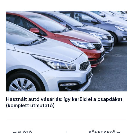
Használt autó vásárlás: így kerüld el a csapdákat
(komplett útmutató)
ELŐZŐ
KÖVETKEZŐ