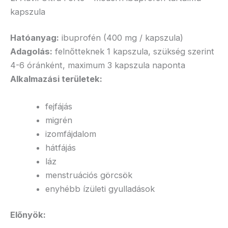
kapszula
Hatóanyag:
ibuprofén (400 mg / kapszula)
Adagolás:
felnőtteknek 1 kapszula, szükség szerint
4-6 óránként, maximum 3 kapszula naponta
Alkalmazási területek:
fejfájás
migrén
izomfájdalom
hátfájás
láz
menstruációs görcsök
enyhébb ízületi gyulladások
Előnyök: