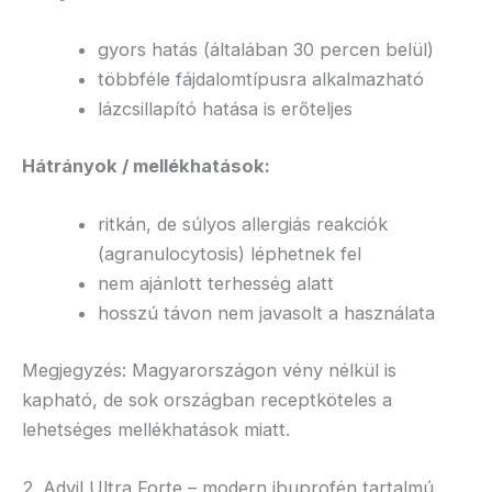
gyors hatás (általában 30 percen belül)
többféle fájdalomtípusra alkalmazható
lázcsillapító hatása is erőteljes
Hátrányok / mellékhatások:
ritkán, de súlyos allergiás reakciók
(agranulocytosis) léphetnek fel
nem ajánlott terhesség alatt
hosszú távon nem javasolt a használata
Megjegyzés: Magyarországon vény nélkül is
kapható, de sok országban receptköteles a
lehetséges mellékhatások miatt.
2. Advil Ultra Forte – modern ibuprofén tartalmú