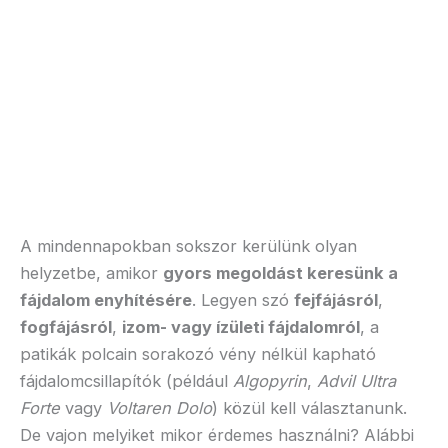
A mindennapokban sokszor kerülünk olyan
helyzetbe, amikor
gyors megoldást keresünk a
fájdalom enyhítésére
. Legyen szó
fejfájásról
,
fogfájásról
,
izom- vagy ízületi fájdalomról
, a
patikák polcain sorakozó vény nélkül kapható
fájdalomcsillapítók (például
Algopyrin
,
Advil Ultra
Forte
vagy
Voltaren Dolo
) közül kell választanunk.
De vajon melyiket mikor érdemes használni? Alábbi