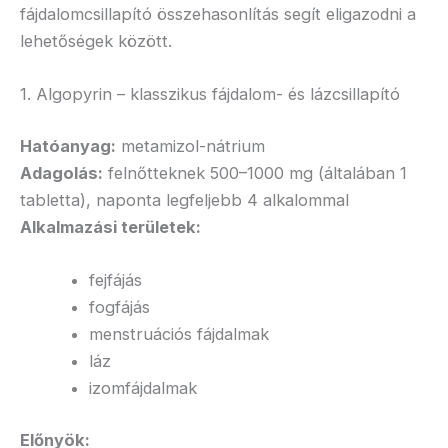
fájdalomcsillapító összehasonlítás segít eligazodni a
lehetőségek között.
1. Algopyrin – klasszikus fájdalom- és lázcsillapító
Hatóanyag:
metamizol-nátrium
Adagolás:
felnőtteknek 500–1000 mg (általában 1
tabletta), naponta legfeljebb 4 alkalommal
Alkalmazási területek:
fejfájás
fogfájás
menstruációs fájdalmak
láz
izomfájdalmak
Előnyök: