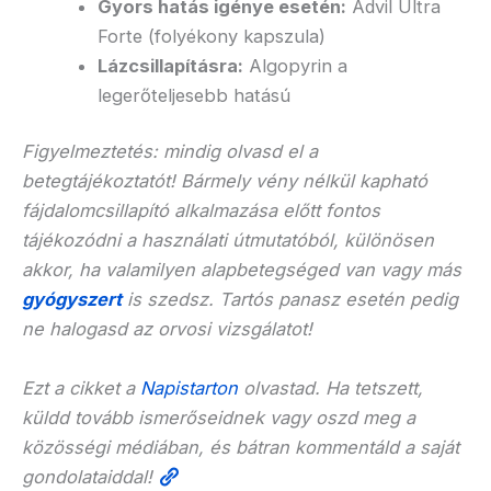
Gyors hatás igénye esetén:
Advil Ultra
Forte (folyékony kapszula)
Lázcsillapításra:
Algopyrin a
legerőteljesebb hatású
Figyelmeztetés: mindig olvasd el a
betegtájékoztatót! Bármely vény nélkül kapható
fájdalomcsillapító alkalmazása előtt fontos
tájékozódni a használati útmutatóból, különösen
akkor, ha valamilyen alapbetegséged van vagy más
gyógyszert
is szedsz. Tartós panasz esetén pedig
ne halogasd az orvosi vizsgálatot!
Ezt a cikket a
Napistarton
olvastad. Ha tetszett,
küldd tovább ismerőseidnek vagy oszd meg a
közösségi médiában, és bátran kommentáld a saját
gondolataiddal!