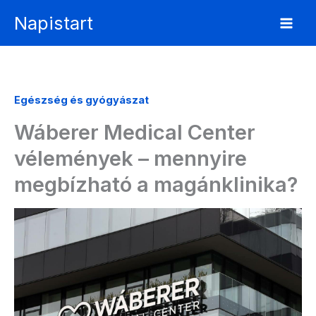
Skip
Napistart
to
content
Egészség és gyógyászat
Wáberer Medical Center
vélemények – mennyire
megbízható a magánklinika?