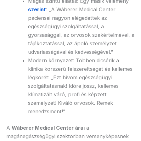
Magas szintű ellátás: Egy másik vélemény
szerint
: „A Wáberer Medical Center
páciensei nagyon elégedettek az
egészségügyi szolgáltatással, a
gyorsasággal, az orvosok szakértelmével, a
tájékoztatással, az ápoló személyzet
udvariasságával és kedvességével.”
Modern környezet: Többen dicsérik a
klinika korszerű felszereltségét és kellemes
légkörét: „Ezt hívom egészségügyi
szolgáltatásnak! Időre jössz, kellemes
klímatizált váró, profi és képzett
személyzet! Kiváló orvosok. Remek
menedzsment!”
A
Wáberer Medical Center árai
a
magánegészségügyi szektorban versenyképesnek