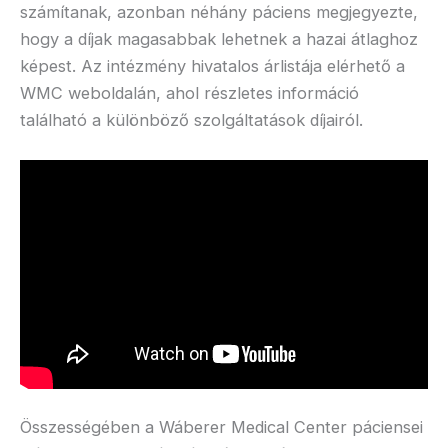
számítanak, azonban néhány páciens megjegyezte,
hogy a díjak magasabbak lehetnek a hazai átlaghoz
képest. Az intézmény hivatalos árlistája elérhető a
WMC weboldalán, ahol részletes információ
található a különböző szolgáltatások díjairól.
Összességében a Wáberer Medical Center páciensei