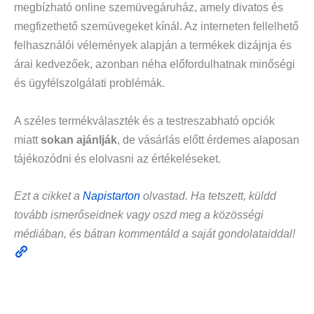
megbízható online szemüvegáruház, amely divatos és
megfizethető szemüvegeket kínál. Az interneten fellelhető
felhasználói vélemények alapján a termékek dizájnja és
árai kedvezőek, azonban néha előfordulhatnak minőségi
és ügyfélszolgálati problémák.
A széles termékválaszték és a testreszabható opciók
miatt
sokan ajánlják
, de vásárlás előtt érdemes alaposan
tájékozódni és elolvasni az értékeléseket.
Ezt a cikket a
Napistarton
olvastad. Ha tetszett, küldd
tovább ismerőseidnek vagy oszd meg a közösségi
médiában, és bátran kommentáld a saját gondolataiddal!