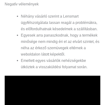
Negatív vélemények
Néhány vásárló szerint a Lensmart
ügyfélszolgálata lassan reagál a problémákra,
és előfordulhatnak késedelmek a szállításban.
Egyesek arra panaszkodnak, hogy a termékek
minősége nem mindig éri el az elvárt szintet, és
néha az érkező szemüvegek eltérnek a
weboldalon látott képektől.
Emellett egyes vásárlók nehézségekbe
ütköztek a visszaküldési folyamat során.