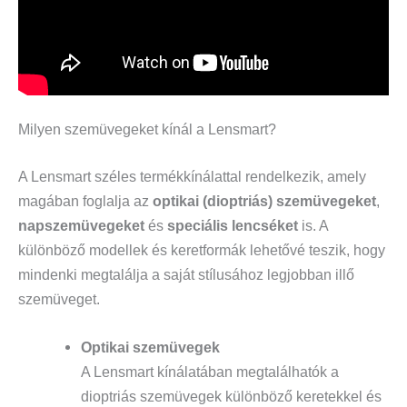
Milyen szemüvegeket kínál a Lensmart?
A Lensmart széles termékkínálattal rendelkezik, amely
magában foglalja az
optikai (dioptriás) szemüvegeket
,
napszemüvegeket
és
speciális lencséket
is. A
különböző modellek és keretformák lehetővé teszik, hogy
mindenki megtalálja a saját stílusához legjobban illő
szemüveget.
Optikai szemüvegek
A Lensmart kínálatában megtalálhatók a
dioptriás szemüvegek különböző keretekkel és