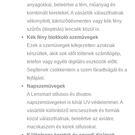
anyagokkal, beleértve a fém, műanyag és
kombinált kereteket. A vásárlók választhatnak
vékonyított, tükröződésmentes vagy kék fény
szűrős (dioptriás) lencsék közül is.
Kék fény blokkoló szemüvegek
Ezek a szemüvegek kifejezetten azoknak
készültek, akik sok időt töltenek számítógép,
telefon vagy egyéb digitális eszközök előtt.
Segítenek csökkenteni a szem fáradtságát és a
fejfájást.
Napszemüvegek
A Lensmart stílusos és divatos
napszemüvegeket is kínál UV-védelemmel. A
vásárlók különböző lencseszínek és formák
közül választhatnak, beleértve az aviátor,
macskaszem és kerek stílusokat.
Különleges keretek és egyedi dizájnok