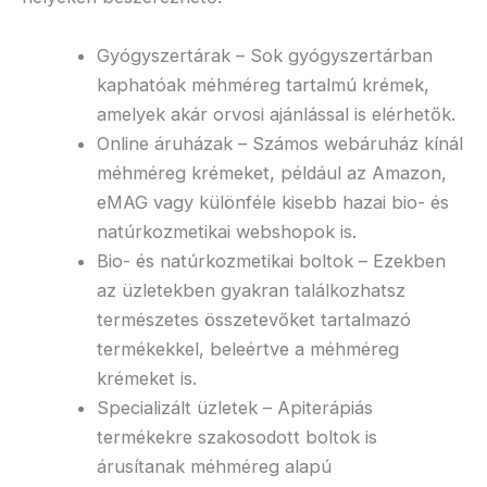
Gyógyszertárak – Sok gyógyszertárban
kaphatóak méhméreg tartalmú krémek,
amelyek akár orvosi ajánlással is elérhetők.
Online áruházak – Számos webáruház kínál
méhméreg krémeket, például az Amazon,
eMAG vagy különféle kisebb hazai bio- és
natúrkozmetikai webshopok is.
Bio- és natúrkozmetikai boltok – Ezekben
az üzletekben gyakran találkozhatsz
természetes összetevőket tartalmazó
termékekkel, beleértve a méhméreg
krémeket is.
Specializált üzletek – Apiterápiás
termékekre szakosodott boltok is
árusítanak méhméreg alapú