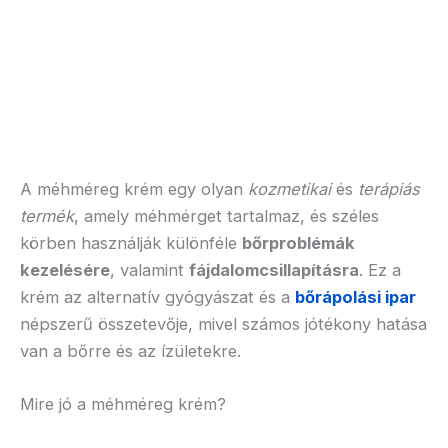
A méhméreg krém egy olyan
kozmetikai
és
terápiás
termék
, amely méhmérget tartalmaz, és széles
körben használják különféle
bőrproblémák
kezelésére
, valamint
fájdalomcsillapításra
. Ez a
krém az alternatív gyógyászat és a
bőrápolási ipar
népszerű összetevője, mivel számos jótékony hatása
van a bőrre és az ízületekre.
Mire jó a méhméreg krém?