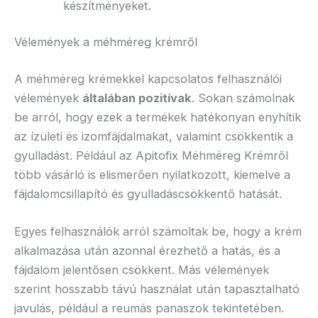
készítményeket.
Vélemények a méhméreg krémről
A méhméreg krémekkel kapcsolatos felhasználói
vélemények
általában pozitívak
. Sokan számolnak
be arról, hogy ezek a termékek hatékonyan enyhítik
az ízületi és izomfájdalmakat, valamint csökkentik a
gyulladást. Például az Apitofix Méhméreg Krémről
több vásárló is elismerően nyilatkozott, kiemelve a
fájdalomcsillapító és gyulladáscsökkentő hatását.
Egyes felhasználók arról számoltak be, hogy a krém
alkalmazása után azonnal érezhető a hatás, és a
fájdalom jelentősen csökkent. Más vélemények
szerint hosszabb távú használat után tapasztalható
javulás, például a reumás panaszok tekintetében.