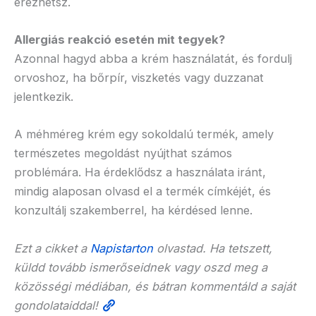
érezhetsz.
Allergiás reakció esetén mit tegyek?
Azonnal hagyd abba a krém használatát, és fordulj
orvoshoz, ha bőrpír, viszketés vagy duzzanat
jelentkezik.
A méhméreg krém egy sokoldalú termék, amely
természetes megoldást nyújthat számos
problémára. Ha érdeklődsz a használata iránt,
mindig alaposan olvasd el a termék címkéjét, és
konzultálj szakemberrel, ha kérdésed lenne.
Ezt a cikket a
Napistarton
olvastad. Ha tetszett,
küldd tovább ismerőseidnek vagy oszd meg a
közösségi médiában, és bátran kommentáld a saját
gondolataiddal!