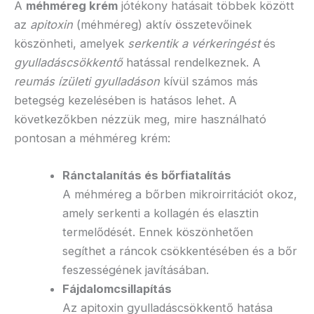
A
méhméreg krém
jótékony hatásait többek között
az
apitoxin
(méhméreg) aktív összetevőinek
köszönheti, amelyek
serkentik a vérkeringést
és
gyulladáscsökkentő
hatással rendelkeznek. A
reumás ízületi gyulladáson
kívül számos más
betegség kezelésében is hatásos lehet. A
következőkben nézzük meg, mire használható
pontosan a méhméreg krém:
Ránctalanítás és bőrfiatalítás
A méhméreg a bőrben mikroirritációt okoz,
amely serkenti a kollagén és elasztin
termelődését. Ennek köszönhetően
segíthet a ráncok csökkentésében és a bőr
feszességének javításában.
Fájdalomcsillapítás
Az apitoxin gyulladáscsökkentő hatása