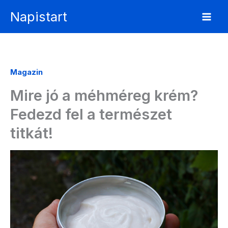
Skip
Napistart
to
content
Magazin
Mire jó a méhméreg krém?
Fedezd fel a természet
titkát!