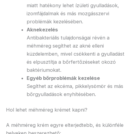
miatt hatékony lehet ízületi gyulladások,
izomfájdalmak és más mozgásszervi
problémák kezelésében.
Aknekezelés
Antibakteriális tulajdonságai révén a
méhméreg segíthet az akné elleni
küzdelemben, mivel csökkenti a gyulladást
és elpusztítja a bőrfertőzéseket okozó
baktériumokat.
Egyéb bőrproblémák kezelése
Segíthet az ekcéma, pikkelysömör és más
bőrgyulladások enyhítésében.
Hol lehet méhméreg krémet kapni?
A méhméreg krém egyre elterjedtebb, és különféle
helyeken beszerezhető: