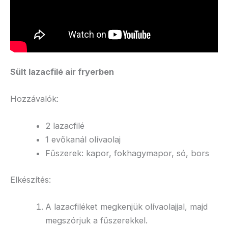
Sült lazacfilé air fryerben
Hozzávalók:
2 lazacfilé
1 evőkanál olívaolaj
Fűszerek: kapor, fokhagymapor, só, bors
Elkészítés:
A lazacfiléket megkenjük olívaolajjal, majd
megszórjuk a fűszerekkel.