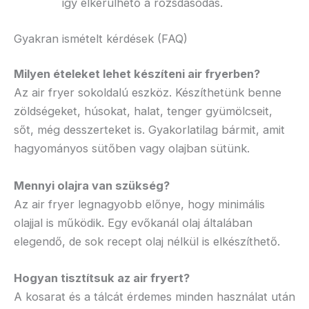
így elkerülhető a rozsdásodás.
Gyakran ismételt kérdések (FAQ)
Milyen ételeket lehet készíteni air fryerben?
Az air fryer sokoldalú eszköz. Készíthetünk benne
zöldségeket, húsokat, halat, tenger gyümölcseit,
sőt, még desszerteket is. Gyakorlatilag bármit, amit
hagyományos sütőben vagy olajban sütünk.
Mennyi olajra van szükség?
Az air fryer legnagyobb előnye, hogy minimális
olajjal is működik. Egy evőkanál olaj általában
elegendő, de sok recept olaj nélkül is elkészíthető.
Hogyan tisztítsuk az air fryert?
A kosarat és a tálcát érdemes minden használat után