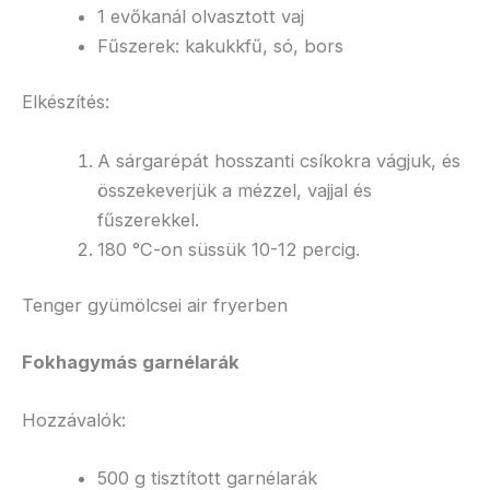
1 evőkanál olvasztott vaj
Fűszerek: kakukkfű, só, bors
Elkészítés:
A sárgarépát hosszanti csíkokra vágjuk, és
összekeverjük a mézzel, vajjal és
fűszerekkel.
180 °C-on süssük 10-12 percig.
Tenger gyümölcsei air fryerben
Fokhagymás garnélarák
Hozzávalók:
500 g tisztított garnélarák