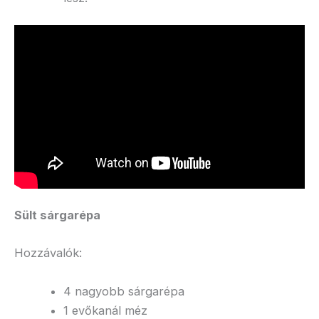
Sült sárgarépa
Hozzávalók:
4 nagyobb sárgarépa
1 evőkanál méz