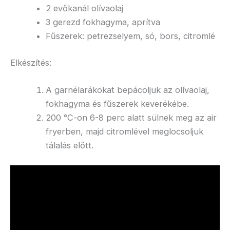
2 evőkanál olívaolaj
3 gerezd fokhagyma, aprítva
Fűszerek: petrezselyem, só, bors, citromlé
Elkészítés:
A garnélarákokat bepácoljuk az olívaolaj,
fokhagyma és fűszerek keverékébe.
200 °C-on 6-8 perc alatt sülnek meg az air
fryerben, majd citromlével meglocsoljuk
tálalás előtt.