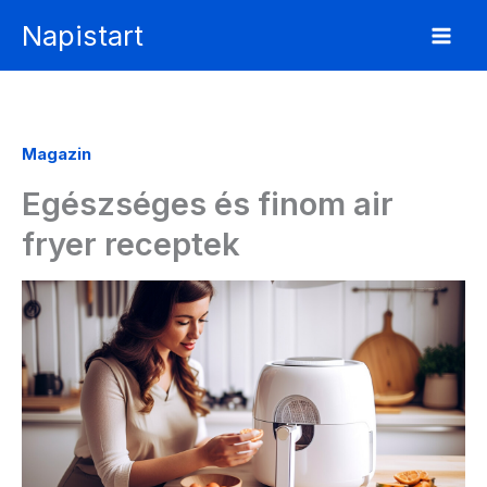
Skip
Napistart
to
content
Magazin
Egészséges és finom air
fryer receptek