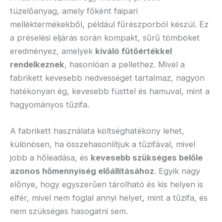
tüzelőanyag, amely főként faipari
melléktermékekből, például fűrészporból készül. Ez
a préselési eljárás során kompakt, sűrű tömböket
eredményez, amelyek
kiváló fűtőértékkel
rendelkeznek
, hasonlóan a pellethez. Mivel a
fabrikett kevesebb nedvességet tartalmaz, nagyon
hatékonyan ég, kevesebb füsttel és hamuval, mint a
hagyományos tűzifa.
A fabrikett használata költséghatékony lehet,
különösen, ha összehasonlítjuk a tűzifával, mivel
jobb a hőleadása, és
kevesebb szükséges belőle
azonos hőmennyiség előállításához
. Egyik nagy
előnye, hogy egyszerűen tárolható és kis helyen is
elfér, mivel nem foglal annyi helyet, mint a tűzifa, és
nem szükséges hasogatni sem.