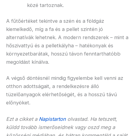
közé tartoznak.
A fűtőértéket tekintve a szén és a földgáz
kiemelkedő, míg a fa és a pellet szintén jó
alternatívák lehetnek. A modern rendszerek – mint a
hőszivattyú és a pelletkályha – hatékonyak és
környezetbarátak, hosszú távon fenntarthatóbb
megoldást kínálva.
A végső döntésnél mindig figyelembe kell venni az
otthon adottságait, a rendelkezésre álló
tüzelőanyagok elérhetőségét, és a hosszú távú
előnyöket.
Ezt a cikket a
Napistarton
olvastad. Ha tetszett,
küldd tovább ismerőseidnek vagy oszd meg a
közösségi médiában, és bátran kommentáld a saját