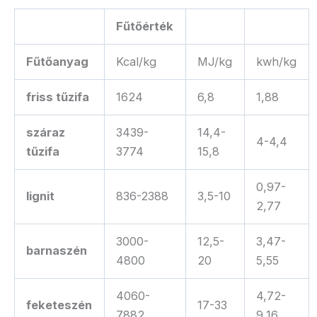
Fűtőérték
Fűtőanyag
Kcal/kg
MJ/kg
kwh/kg
friss tűzifa
1624
6,8
1,88
száraz
3439-
14,4-
4-4,4
tűzifa
3774
15,8
0,97-
lignit
836-2388
3,5-10
2,77
3000-
12,5-
3,47-
barnaszén
4800
20
5,55
4060-
4,72-
feketeszén
17-33
7882
9,16