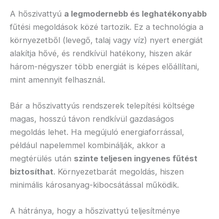
A hőszivattyú
a legmodernebb és leghatékonyabb
fűtési megoldások közé tartozik. Ez a technológia a
környezetből (levegő, talaj vagy víz) nyert energiát
alakítja hővé, és rendkívül hatékony, hiszen akár
három-négyszer több energiát is képes előállítani,
mint amennyit felhasznál.
Bár a hőszivattyús rendszerek telepítési költsége
magas, hosszú távon rendkívül gazdaságos
megoldás lehet. Ha megújuló energiaforrással,
például napelemmel kombinálják, akkor a
megtérülés után
szinte teljesen ingyenes fűtést
biztosíthat
. Környezetbarát megoldás, hiszen
minimális károsanyag-kibocsátással működik.
A hátránya, hogy a hőszivattyú teljesítménye