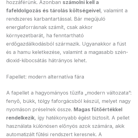
hozzáférünk. Azonban
számolni kell a
fafeldolgozás és tárolás költségeivel
, valamint a
rendszeres karbantartással. Bár megújuló
energiaforrásnak számít, csak akkor
környezetbarát, ha fenntartható
erdőgazdálkodásból származik. Ugyanakkor a füst
és a hamu keletkezése, valamint a magasabb szén-
dioxid-kibocsátás hátrányos lehet.
Fapellet: modern alternatíva fára
A fapellet a hagyományos tűzifa „modern változata”:
fenyő, bükk, tölgy faforgácsból készül, melyet nagy
nyomáson préselnek össze.
Magas fűtőértékkel
rendelkezik
, így hatékonyabb égést biztosít. A pellet
használata különösen előnyös azok számára, akik
automatizált fűtési rendszert keresnek. A