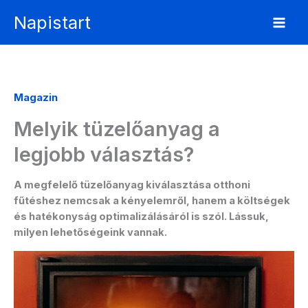
Skip
Napistart
to
content
Magazin
Melyik tüzelőanyag a
legjobb választás?
A megfelelő tüzelőanyag kiválasztása otthoni
fűtéshez nemcsak a kényelemről, hanem a költségek
és hatékonyság optimalizálásáról is szól. Lássuk,
milyen lehetőségeink vannak.