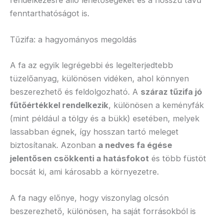
rendelkezésre álló lehetőségeket és a hosszú távú
fenntarthatóságot is.
Tűzifa: a hagyományos megoldás
A fa az egyik legrégebbi és legelterjedtebb
tüzelőanyag, különösen vidéken, ahol könnyen
beszerezhető és feldolgozható. A
száraz tűzifa jó
fűtőértékkel rendelkezik
, különösen a keményfák
(mint például a tölgy és a bükk) esetében, melyek
lassabban égnek, így hosszan tartó meleget
biztosítanak. Azonban
a nedves fa égése
jelentősen csökkenti a hatásfokot
és több füstöt
bocsát ki, ami károsabb a környezetre.
A fa nagy előnye, hogy viszonylag olcsón
beszerezhető, különösen, ha saját forrásokból is